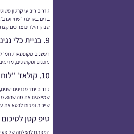
גוזרים ריבועי קרטון פשוט
בדים באריגת "שתי וערב".
שבהן הילדים צריכים קצת "
9. בניית כלי נגינה מחומרים זמינים
רעשנים מקופסאות תמ"ל מל
מוכנים ומקושטים, מרימים
10. קולאז' "לוח השראות" חברתי
גוזרים יחד מגזינים ישנים
שמייצגים את מה שהוא מא
שייכות ומקום לבטא את עו
טיפ קטן לסיכום 
המפתח להצלחה של פעילות