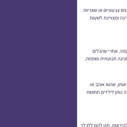
ים צבעוניים או שאריות
נה ומצויינת לשעות
קפה. אחרי שהכלים
גיגה תנועתית ושמחה.
אותו, שהוא אוהב או
 נותן לילדים תחושת
היראות. תנו להם ללכלך