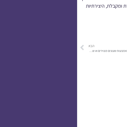
ת ומקבלת, היצירתיות
הבא
טיפים מבית קיטו מרום: הסברים פשוטים ומשחקי זיהוי באמצעות שעונים מצוירים או שעון קיר