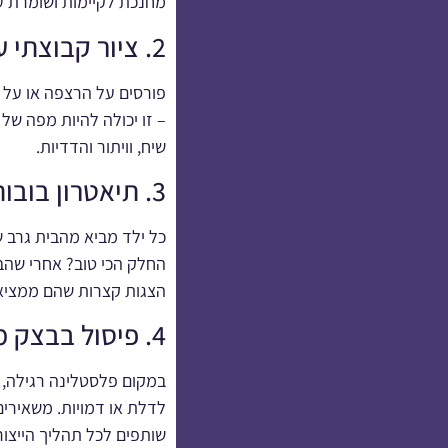
מחנכת לקיימות ושומרת ע
2. ציור קבוצתי על גליל נייר ענק
פורסים על הרצפה או על שו
– זו יכולה להיות מפה של
שיח, וויתור והדדיות.
3. תיאטרון בובות מגרביים ישנים
כל ילד מביא מהבית גרב שא
החלק הכי טוב? אחרי שהבו
הצגות קצרות שהם ממציא
4. פיסול בבצק מלח (שמכינים לבד!)
במקום פלסטלינה רגילה, ה
לדלת או דמויות. משאירים
שותפים לכל תהליך הייצו