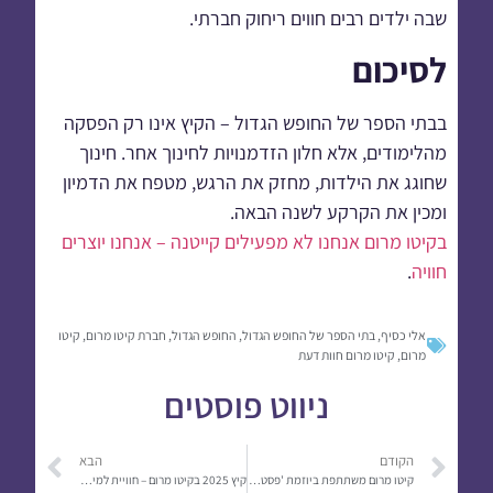
שבה ילדים רבים חווים ריחוק חברתי.
לסיכום
בבתי הספר של החופש הגדול – הקיץ אינו רק הפסקה
מהלימודים, אלא חלון הזדמנויות לחינוך אחר. חינוך
שחוגג את הילדות, מחזק את הרגש, מטפח את הדמיון
ומכין את הקרקע לשנה הבאה.
בקיטו מרום אנחנו לא מפעילים קייטנה – אנחנו יוצרים
חוויה
.
אלי כסיף
,
בתי הספר של החופש הגדול
,
החופש הגדול
,
חברת קיטו מרום
,
קיטו
מרום
,
קיטו מרום חוות דעת
ניווט פוסטים
הקודם
הבא
קיטו מרום משתתפת ביוזמת 'פסטיבל הקרקס' של ביה"ס "אתגרי העתיד" – חריש
קיץ 2025 בקיטו מרום – חוויית למידה מתקדמת ומהנה